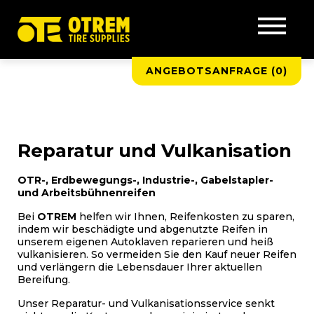
✔ Große Auswahl an Michelin Baumaschinenreifen / EM
Reifen ✔ Schnelle Lieferung weltweit ✔ Reparatur von
Reifen und Felgen - Vulkanisation
ANGEBOTSANFRAGE (
0
)
Reparatur und Vulkanisation
OTR-, Erdbewegungs-, Industrie-, Gabelstapler-
und Arbeitsbühnenreifen
Bei
OTREM
helfen wir Ihnen, Reifenkosten zu sparen,
indem wir beschädigte und abgenutzte Reifen in
unserem eigenen Autoklaven reparieren und heiß
vulkanisieren. So vermeiden Sie den Kauf neuer Reifen
und verlängern die Lebensdauer Ihrer aktuellen
Bereifung.
Unser Reparatur- und Vulkanisationsservice senkt